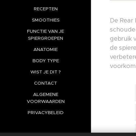
RECEPTEN
De Rear D
SMOOTHIES
schouder
FUNCTIE VAN JE
gebruik 
SPIERGROEPEN
de spier
ANATOMIE
verbeter
BODY TYPE
voorkome
WIST JE DIT ?
CONTACT
ALGEMENE
VOORWAARDEN
PRIVACYBELEID