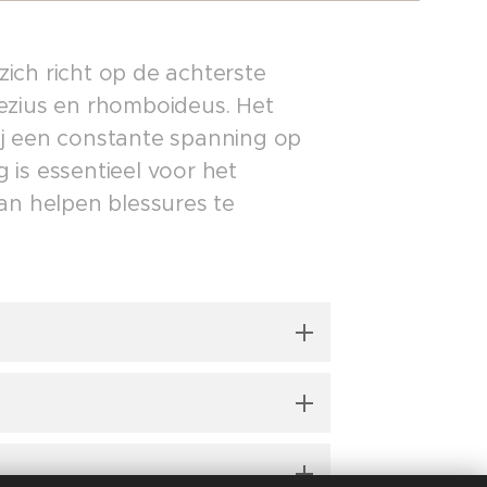
zich richt op de achterste
ezius en rhomboideus. Het
bij een constante spanning op
is essentieel voor het
an helpen blessures te
un iets naar voren vanuit je
jdens het uitvoeren van deze
en naar voren is gekanteld.
 veel belasting op de