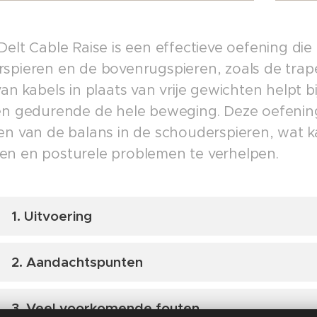
elt Cable Raise is een effectieve oefening die 
spieren en de bovenrugspieren, zoals de trap
van kabels in plaats van vrije gewichten helpt 
en gedurende de hele beweging. Deze oefening 
en van de balans in de schouderspieren, wat k
n en posturele problemen te verhelpen.
1. Uitvoering
Stel het kabelstation in op een lagere positie.
2. Aandachtspunten
Neem in elke hand een handvat vast.
Ga staan met je voeten op schouderbreedte en le
Houd je rug recht en span je core aan voor stabiliteit ti
3. Veel voorkomende fouten
heupen, zodat je bovenlichaam ongeveer 45 grad
oefening. Houd een lichte buiging in uw ellebogen om te