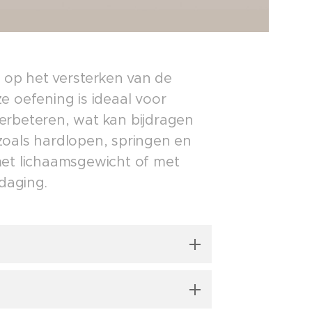
t op het versterken van de
e oefening is ideaal voor
 verbeteren, wat kan bijdragen
 zoals hardlopen, springen en
met lichaamsgewicht of met
daging.
s een bank, stepper of vlakke