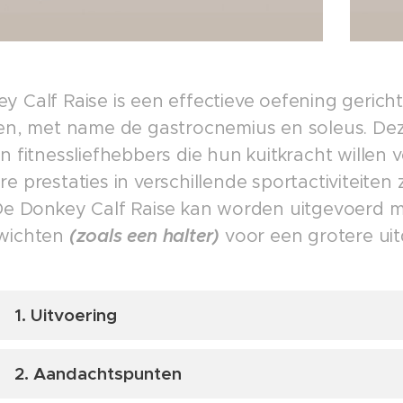
y Calf Raise is een effectieve oefening gerich
ren, met name de gastrocnemius en soleus. Dez
n fitnessliefhebbers die hun kuitkracht willen
e prestaties in verschillende sportactiviteiten
 De Donkey Calf Raise kan worden uitgevoerd 
ewichten
(zoals een halter)
voor een grotere uit
1. Uitvoering
Begin te staan op een verhoogd oppervlak
(zoal
2. Aandachtspunten
schijf)
met je voeten op heupbreedte uit elkaar.