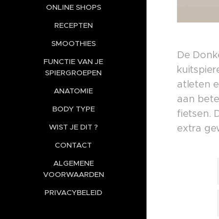
ONLINE SHOPS
RECEPTEN
SMOOTHIES
De Donke
FUNCTIE VAN JE
kuitspie
SPIERGROEPEN
atleten e
ANATOMIE
aan beter
BODY TYPE
fietsen.
WIST JE DIT ?
extra g
CONTACT
ALGEMENE
VOORWAARDEN
PRIVACYBELEID