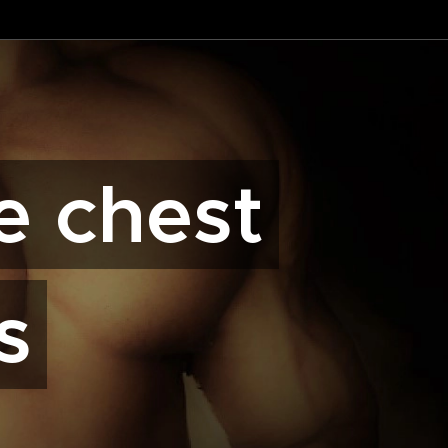
e chest
s