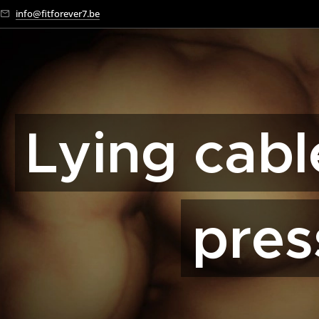
info@fitforever7.be
Lying cabl
pres