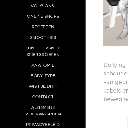
VOLG ONS:
ONLINE SHOPS
RECEPTEN
SMOOTHIES
FUNCTIE VAN JE
SPIERGROEPEN
De lying 
ANATOMIE
schouders
BODY TYPE
van gebr
WIST JE DIT ?
kabels e
CONTACT
beweging
ALGEMENE
VOORWAARDEN
PRIVACYBELEID